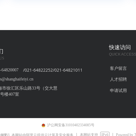
快速访问
们
QUICK ACCES
US
客户留言
/021-64822252/021-64821011
-64820007
es@shanghaifeiyi.cn
人才招聘
海市徐汇区乐山路33号（交大慧
申请试用
号楼407室
沪公网安备31010402334085号
本网站支持
IPv6
Powered by
本网站由阿里云提供云计算及安全服务